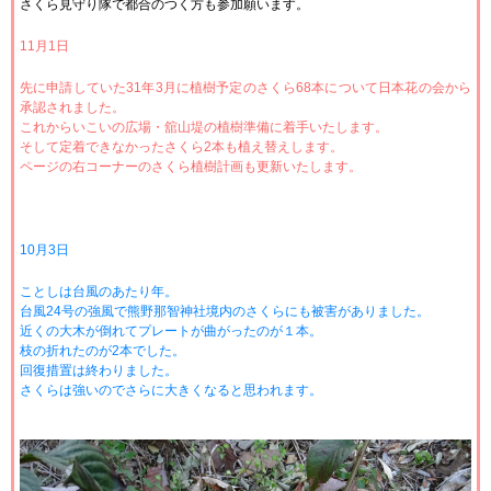
さくら見守り隊で都合のつく方も参加願います。
11月1日
先に申請していた31年3月に植樹予定のさくら68本について日本花の会から
承認されました。
これからいこいの広場・舘山堤の植樹準備に着手いたします。
そして定着できなかったさくら2本も植え替えします。
ページの右コーナーのさくら植樹計画も更新いたします。
10月3日
ことしは台風のあたり年。
台風24号の強風で熊野那智神社境内のさくらにも被害がありました。
近くの大木が倒れてプレートが曲がったのが１本。
枝の折れたのが2本でした。
回復措置は終わりました。
さくらは強いのでさらに大きくなると思われます。