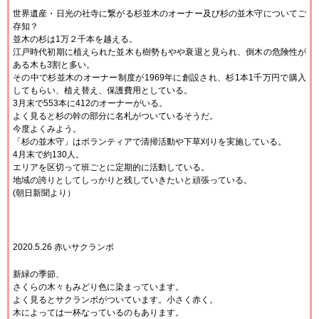
世界遺産・日光の社寺に繋がる杉並木のオーナー及び杉の並木守についてご
存知？
並木の杉は1万２千本を越える。
江戸時代初期に植えられた並木も樹勢もやや衰退と見られ、倒木の危険性が
ある木も3割と多い。
その中で杉並木のオーナー制度が1969年に創設され、杉1本1千万円で購入
してもらい、植え替え、保護費用としている。
3月末で553本に412のオーナーがいる。
よく見ると杉の幹の部分に名札がついているそうだ。
今度よくみよう。
「杉の並木守」はボランティアで清掃活動や下草刈りを実施している。
4月末で約130人。
エリアを区切って班ごとに定期的に活動している。
地域の誇りとしてしっかりと残していきたいと頑張っている。
(朝日新聞より）
2020.5.26 赤いサクランボ
新緑の季節、
さくらの木々もみどり色に染まっています。
よく見るとサクランボがついています。小さく赤く。
木によっては一杯なっているのもあります。