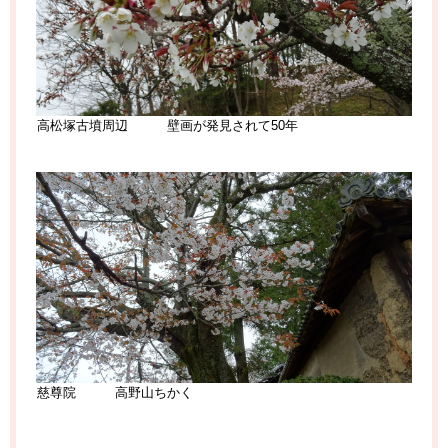
高松塚古墳周辺 壁画が発見されて50年
慈尊院 高野山ちかく