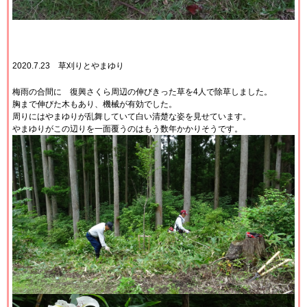
2020.7.23 草刈りとやまゆり
梅雨の合間に 復興さくら周辺の伸びきった草を4人で除草しました。
胸まで伸びた木もあり、機械が有効でした。
周りにはやまゆりが乱舞していて白い清楚な姿を見せています。
やまゆりがこの辺りを一面覆うのはもう数年かかりそうです。