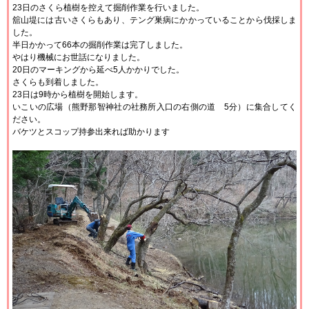
23日のさくら植樹を控えて掘削作業を行いました。
舘山堤には古いさくらもあり、テング巣病にかかっていることから伐採しま
した。
半日かかって66本の掘削作業は完了しました。
やはり機械にお世話になりました。
20日のマーキングから延べ5人かかりでした。
さくらも到着しました。
23日は9時から植樹を開始します。
いこいの広場（熊野那智神社の社務所入口の右側の道 5分）に集合してく
ださい。
バケツとスコップ持参出来れば助かります