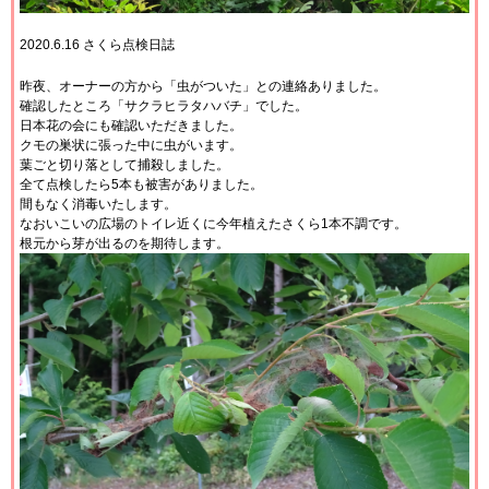
2020.6.16 さくら点検日誌
昨夜、オーナーの方から「虫がついた」との連絡ありました。
確認したところ「サクラヒラタハバチ」でした。
日本花の会にも確認いただきました。
クモの巣状に張った中に虫がいます。
葉ごと切り落として捕殺しました。
全て点検したら5本も被害がありました。
間もなく消毒いたします。
なおいこいの広場のトイレ近くに今年植えたさくら1本不調です。
根元から芽が出るのを期待します。