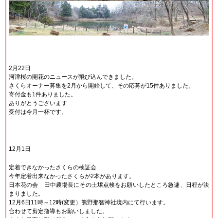
2月22日
河津桜の開花のニュースが飛び込んできました。
さくらオーナー募集を2月から開始して、その応募が15件ありました。
寄付金も1件ありました。
ありがとうございます
受付は今月一杯です。
12月1日
定着できなかったさくらの検証会
今年定着出来なかったさくらが2本があります。
日本花の会
田中農場長にその
土壌点検をお願いしたところ急遽、日程が決
まりました。
12月6日11時～12時(変更）熊野那智神社境内にて行います。
合わせて剪定指導もお願いしました。