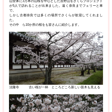
山全体に3万本の山桜を中心とした吉野山をさくらプロジェクト
が5人で訪れることが出来ました。遠く奈良までフェリーと車
で。
しかし古都奈良では多くの場所でさくらが歓迎してくれまし
た。
その中ゕら10か所の桜をも皆さんに紹介します。
法隆寺 古い桜が一杯 ところどころ新しい苗木も見える