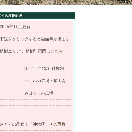
さくら植樹計画
2025年11月更新
下線を
クリックすると画面等が出ます
植樹エリア：
植樹計画図は
こちら
3丁目・那智神社境内
いこいの広場・舘山堤
みはらしの広場
さくらの品種：「神代曙」
その写真